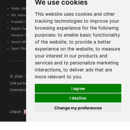
We use cookies
Moda, Abbigliamento, Accessori Moda, Calzature e Pelletteria
This website uses cookies and other
Pet, Animali, Veterinario
tracking technologies to improve your
Prodotti e Servizi per Comunità, Pubbliche Amministrazioni ed Enti Locali
browsing experience for the following
Regali, Cancelleria, Cartoleria, Articoli Tabacco, Sigarette elettroniche,
purposes:
to enable basic functionality
Souvenir, Giocattoli
of the website
,
to provide a better
Servizi alle Imprese, Logistica, Sicurezza Lavoro, Certificazioni, Formazione
experience on the website
,
to measure
Sport, Fitness, Tempo Libero. Prodotti, Materiali e Attrezzature
your interest in our products and
services and to personalize marketing
interactions
,
to deliver ads that are
more relevant to you
.
© 2006 - 2026 Agents24 - Partita Iva: IT03479460739
Link partners:
Agents24.com
| QuiVenditori.com -
Agenti di
I agree
Commercio
in Italia
I decline
Change my preferences
Lingue: