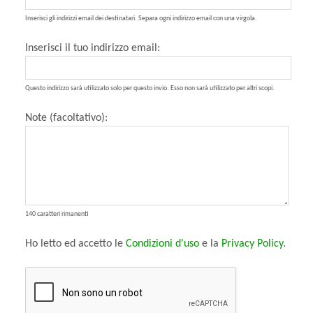
Inserisci gli indirizzi email dei destinatari. Separa ogni indirizzo email con una virgola.
Inserisci il tuo indirizzo email:
Questo indirizzo sarà utilizzato solo per questo invio. Esso non sarà utilizzato per altri scopi.
Note (facoltativo):
140 caratteri rimanenti
Ho letto ed accetto le
Condizioni d'uso
e la
Privacy Policy
.