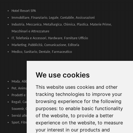
Hotel Resort SPA
Immobiliare, Finanziario, Legale, Contabile, Assicurazioni
Industria, Meccanica, Metallurgica, Chimica, Plastica. Materie Prime,
Macchinari e Attrezzature
IT, Telefonia e Accessori, Hardware, Forniture Ufficio
Marketing, Pubblicità, Comunicazione, Editoria
Medico, Sanitario, Dentale, Farmaceutico
We use cookies
Moda, Abbigliamento, Accessori Moda, Calzature e Pelletteria
This website uses cookies and other
Pet, Animali, Veterinario
tracking technologies to improve your
Prodotti e Servizi per Comunità, Pubbliche Amministrazioni ed Enti Locali
browsing experience for the following
Regali, Cancelleria, Cartoleria, Articoli Tabacco, Sigarette elettroniche,
purposes:
to enable basic functionality
Souvenir, Giocattoli
of the website
,
to provide a better
Servizi alle Imprese, Logistica, Sicurezza Lavoro, Certificazioni, Formazione
experience on the website
,
to measure
Sport, Fitness, Tempo Libero. Prodotti, Materiali e Attrezzature
your interest in our products and