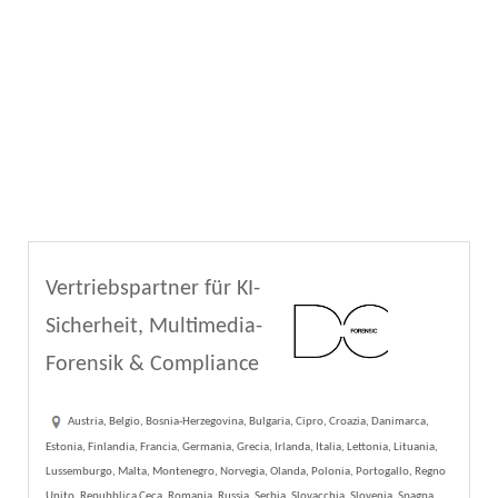
Vertriebspartner für KI-
Sicherheit, Multimedia-
Forensik & Compliance
Austria, Belgio, Bosnia-Herzegovina, Bulgaria, Cipro, Croazia, Danimarca,
Estonia, Finlandia, Francia, Germania, Grecia, Irlanda, Italia, Lettonia, Lituania,
Lussemburgo, Malta, Montenegro, Norvegia, Olanda, Polonia, Portogallo, Regno
Unito, Repubblica Ceca, Romania, Russia, Serbia, Slovacchia, Slovenia, Spagna,