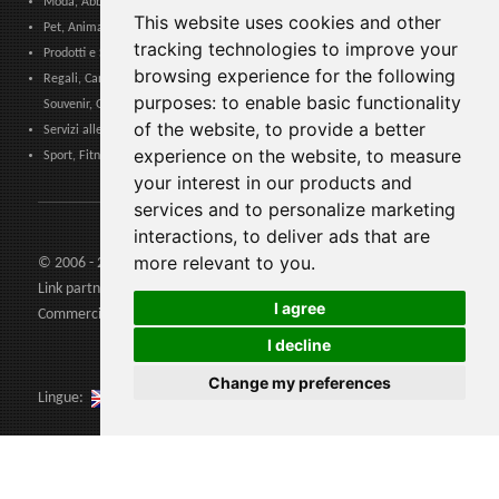
Moda, Abbigliamento, Accessori Moda, Calzature e Pelletteria
This website uses cookies and other
Pet, Animali, Veterinario
tracking technologies to improve your
Prodotti e Servizi per Comunità, Pubbliche Amministrazioni ed Enti Locali
browsing experience for the following
Regali, Cancelleria, Cartoleria, Articoli Tabacco, Sigarette elettroniche,
purposes:
to enable basic functionality
Souvenir, Giocattoli
of the website
,
to provide a better
Servizi alle Imprese, Logistica, Sicurezza Lavoro, Certificazioni, Formazione
experience on the website
,
to measure
Sport, Fitness, Tempo Libero. Prodotti, Materiali e Attrezzature
your interest in our products and
services and to personalize marketing
interactions
,
to deliver ads that are
more relevant to you
.
© 2006 - 2026 Agents24 - Partita Iva: IT03479460739
Link partners:
Agents24.com
| QuiVenditori.com -
Agenti di
I agree
Commercio
in Italia
I decline
Change my preferences
Lingue: