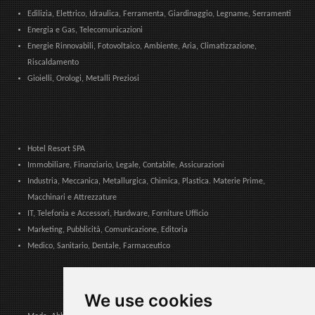
Edilizia, Elettrico, Idraulica, Ferramenta, Giardinaggio, Legname, Serramenti
Energia e Gas, Telecomunicazioni
Energie Rinnovabili, Fotovoltaico, Ambiente, Aria, Climatizzazione,
Riscaldamento
Gioielli, Orologi, Metalli Preziosi
Hotel Resort SPA
Immobiliare, Finanziario, Legale, Contabile, Assicurazioni
Industria, Meccanica, Metallurgica, Chimica, Plastica. Materie Prime,
Macchinari e Attrezzature
IT, Telefonia e Accessori, Hardware, Forniture Ufficio
Marketing, Pubblicità, Comunicazione, Editoria
Medico, Sanitario, Dentale, Farmaceutico
We use cookies