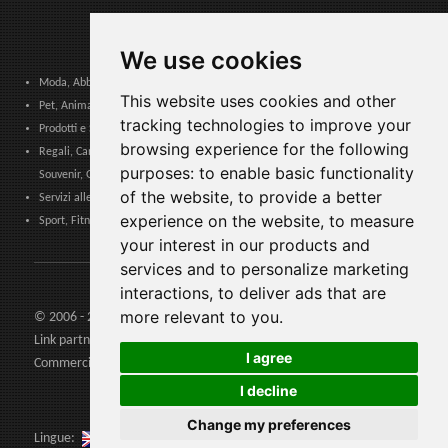
We use cookies
Moda, Abbigliamento, Accessori Moda, Calzature e Pelletteria
This website uses cookies and other
Pet, Animali, Veterinario
tracking technologies to improve your
Prodotti e Servizi per Comunità, Pubbliche Amministrazioni ed Enti Locali
browsing experience for the following
Regali, Cancelleria, Cartoleria, Articoli Tabacco, Sigarette elettroniche,
purposes:
to enable basic functionality
Souvenir, Giocattoli
of the website
,
to provide a better
Servizi alle Imprese, Logistica, Sicurezza Lavoro, Certificazioni, Formazione
experience on the website
,
to measure
Sport, Fitness, Tempo Libero. Prodotti, Materiali e Attrezzature
your interest in our products and
services and to personalize marketing
interactions
,
to deliver ads that are
more relevant to you
.
© 2006 - 2026 Agents24 - Partita Iva: IT03479460739
Link partners:
Agents24.com
| QuiVenditori.com -
Agenti di
I agree
Commercio
in Italia
I decline
Change my preferences
Lingue: