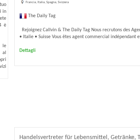
Francia, Italia, Spagna, Svizzera
 tuo
i in
The Daily Tag
ete
4 è
Rejoignez Callvin & The Daily Tag Nous recrutons des Ag
• Italie • Suisse Vous êtes agent commercial indépendant e
 le
Dettagli
 al
pri
izi
Handelsvertreter für Lebensmittel, Getränke, T