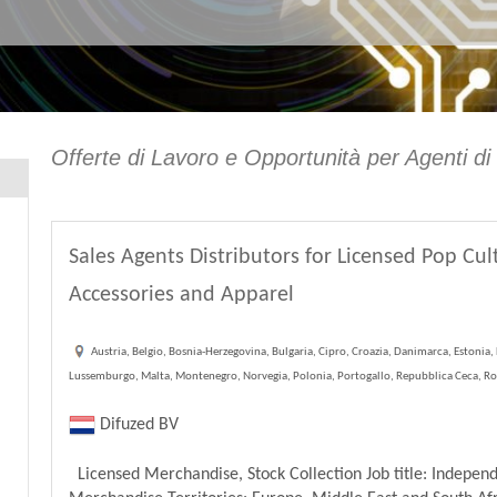
Offerte di Lavoro e Opportunità per Agenti di
Sales Agents Distributors for Licensed Pop Cu
Accessories and Apparel
Austria, Belgio, Bosnia-Herzegovina, Bulgaria, Cipro, Croazia, Danimarca, Estonia, F
Lussemburgo, Malta, Montenegro, Norvegia, Polonia, Portogallo, Repubblica Ceca, Roman
Difuzed BV
Licensed Merchandise, Stock Collection Job title: Independ