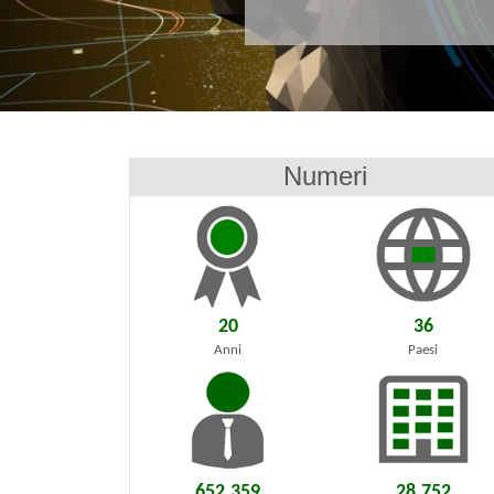
Numeri
20
36
Anni
Paesi
652.359
28.752