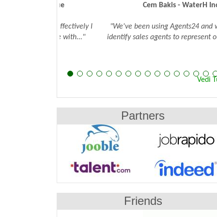
Cem Bakis - WaterH Inc.
"We've been using Agents24 and were able to
identify sales agents to represent our brand. W
were..."
Vedi T
Partners
Friends