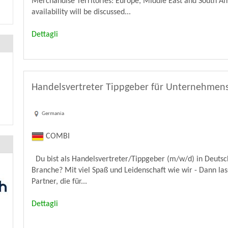
Merchandise Territories: Europe, Middle East and South Afri
availability will be discussed...
Dettagli
Handelsvertreter Tippgeber für Unternehmens
Germania
COMBI
Du bist als Handelsvertreter/Tippgeber (m/w/d) in Deutsch
Branche? Mit viel Spaß und Leidenschaft wie wir - Dann l
Partner, die für...
Dettagli