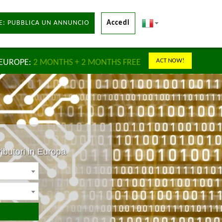
E: PUBBLICA UN ANNUNCIO
Accedi
ACT NOW!
 EUROPE:
2 MONTHS + 2 MONTHS FREE
ibutori in Europa