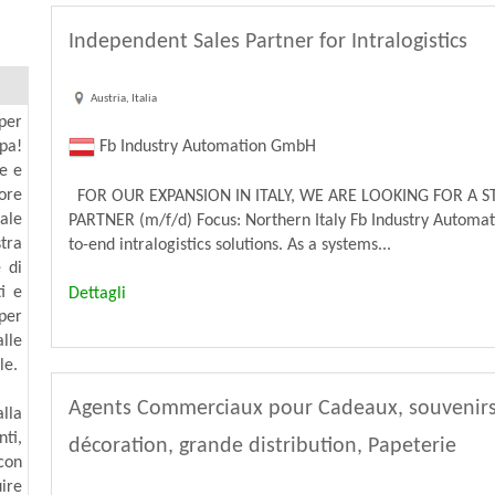
Independent Sales Partner for Intralogistics
Austria, Italia
per
Fb Industry Automation GmbH
pa!
ne e
ore
FOR OUR EXPANSION IN ITALY, WE ARE LOOKING FOR A S
ale
PARTNER (m/f/d) Focus: Northern Italy Fb Industry Automa
tra
to-end intralogistics solutions. As a systems...
 di
i e
Dettagli
per
alle
le.
Agents Commerciaux pour Cadeaux, souvenirs, 
lla
ti,
décoration, grande distribution, Papeterie
con
ire