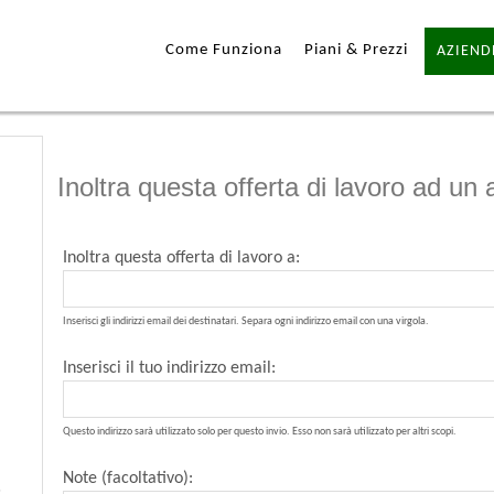
Come Funziona
Piani & Prezzi
AZIEND
Inoltra questa offerta di lavoro ad un
Inoltra questa offerta di lavoro a:
Inserisci gli indirizzi email dei destinatari. Separa ogni indirizzo email con una virgola.
Inserisci il tuo indirizzo email:
Questo indirizzo sarà utilizzato solo per questo invio. Esso non sarà utilizzato per altri scopi.
Note (facoltativo):
,