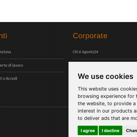
ti
Corporate
nziona
Chi é Agents24
erte di lavoro
Contatti
We use cookies
Pagamenti
ti
o
Accedi
This website uses cookie
browsing experience for 
the website
,
to provide a
interest in our products 
to deliver ads that are m
I agree
I decline
Chan