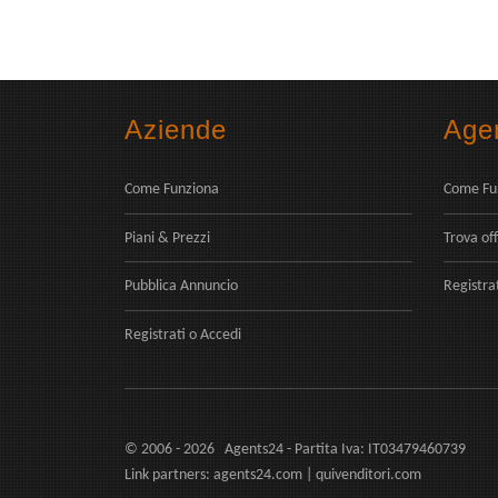
Aziende
Agen
Come Funziona
Come Fu
Piani & Prezzi
Trova off
Pubblica Annuncio
Registra
Registrati
o
Accedi
© 2006 - 2026 Agents24 - Partita Iva: IT03479460739
Link partners:
agents24.com
|
quivenditori.com