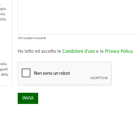
,
egia,
nia,
chia,
140 caratteri rimanenti
Ho letto ed accetto le
Condizioni d'uso
e la
Privacy Policy
.
nella
eganti
 della