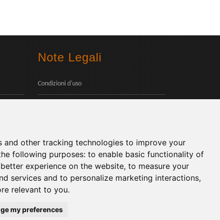
Note Legali
Condizioni d'uso
Privacy Policy
Social
s and other tracking technologies to improve your
the following purposes:
to enable basic functionality of
 better experience on the website
,
to measure your
and services and to personalize marketing interactions
,
ore relevant to you
.
Lingue:
ge my preferences