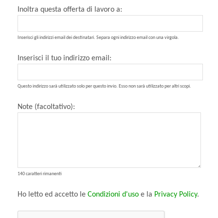
Inoltra questa offerta di lavoro a:
Inserisci gli indirizzi email dei destinatari. Separa ogni indirizzo email con una virgola.
Inserisci il tuo indirizzo email:
Questo indirizzo sarà utilizzato solo per questo invio. Esso non sarà utilizzato per altri scopi.
Note (facoltativo):
140 caratteri rimanenti
Ho letto ed accetto le
Condizioni d'uso
e la
Privacy Policy
.