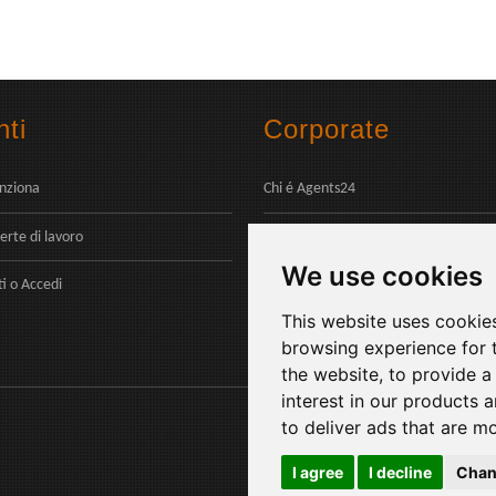
ti
Corporate
nziona
Chi é Agents24
erte di lavoro
Contatti
We use cookies
Pagamenti
ti
o
Accedi
This website uses cookie
browsing experience for 
the website
,
to provide a
interest in our products 
to deliver ads that are m
I agree
I decline
Chan