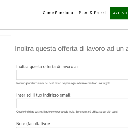
Come Funziona
Piani & Prezzi
AZIEND
Inoltra questa offerta di lavoro ad un
Inoltra questa offerta di lavoro a:
Inserisci gli indirizzi email dei destinatari. Separa ogni indirizzo email con una virgola.
Inserisci il tuo indirizzo email:
Questo indirizzo sarà utilizzato solo per questo invio. Esso non sarà utilizzato per altri scopi.
Note (facoltativo):