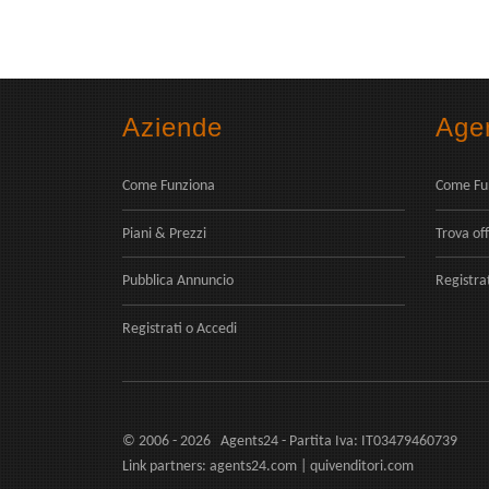
Aziende
Agen
Come Funziona
Come Fu
Piani & Prezzi
Trova off
Pubblica Annuncio
Registra
Registrati
o
Accedi
© 2006 - 2026 Agents24 - Partita Iva: IT03479460739
Link partners:
agents24.com
|
quivenditori.com