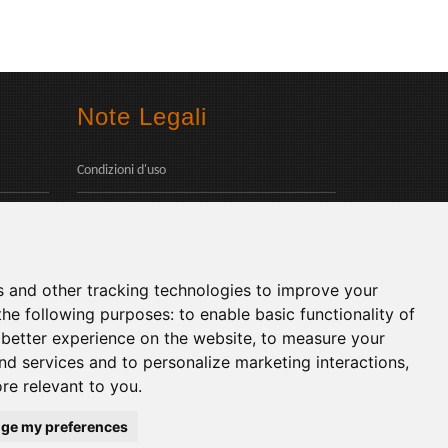
Note Legali
Condizioni d'uso
Privacy Policy
Social
s and other tracking technologies to improve your
the following purposes:
to enable basic functionality of
 better experience on the website
,
to measure your
and services and to personalize marketing interactions
,
ore relevant to you
.
Lingue:
ge my preferences