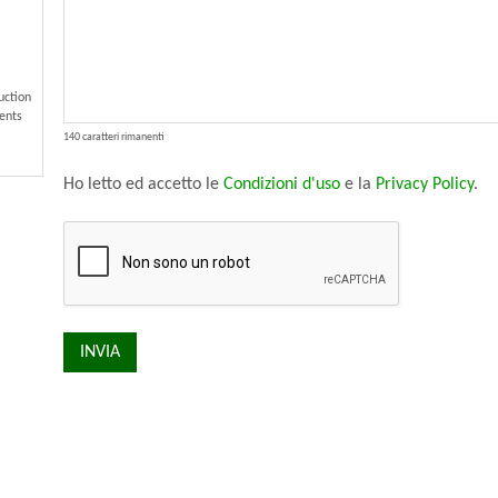
uction
gents
140 caratteri rimanenti
Ho letto ed accetto le
Condizioni d'uso
e la
Privacy Policy
.