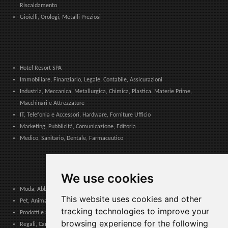
Riscaldamento
Gioielli, Orologi, Metalli Preziosi
Hotel Resort SPA
Immobiliare, Finanziario, Legale, Contabile, Assicurazioni
Industria, Meccanica, Metallurgica, Chimica, Plastica. Materie Prime,
Macchinari e Attrezzature
IT, Telefonia e Accessori, Hardware, Forniture Ufficio
Marketing, Pubblicità, Comunicazione, Editoria
Medico, Sanitario, Dentale, Farmaceutico
We use cookies
Moda, Abbigliamento, Accessori Moda, Calzature e Pelletteria
This website uses cookies and other
Pet, Animali, Veterinario
tracking technologies to improve your
Prodotti e Servizi per Comunità, Pubbliche Amministrazioni ed Enti Locali
browsing experience for the following
Regali, Cancelleria, Cartoleria, Articoli Tabacco, Sigarette elettroniche,